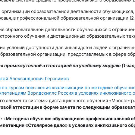
а организации образовательной деятельности обучающихся
вья, в профессиональной образовательной организации (2 
ция образовательной деятельности обучающихся с ограниче
ктронного обучения и дистанционных образовательных техно
ние условий доступности для инвалидов и людей с огранич
разовательной организации, предоставляемых в сфере образ
 промежуточной аттестацией по учебному модулю (1 час)
гей Александрович Герасимов
я по курсам повышения квалификации по методике обучени
мпетенциям Ворлдскиллс Россия в условиях инклюзивного 
го элемента системы дистанционного обучения «
Moodle
» 
овой аттестации в форме зачета по следующим образова
е «
Методика обучения обучающихся профессиональной об
мпетенции «Столярное дело» в условиях инклюзивного об