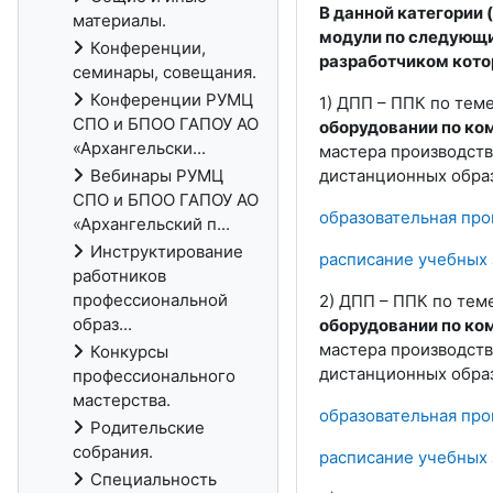
В данной категории
материалы.
модули по следующ
Конференции,
разработчиком кото
семинары, совещания.
Конференции РУМЦ
1) ДПП – ППК по теме
СПО и БПОО ГАПОУ АО
оборудовании по ко
«Архангельски...
мастера производств
Вебинары РУМЦ
дистанционных образ
СПО и БПОО ГАПОУ АО
образовательная пр
«Архангельский п...
Инструктирование
расписание учебных 
работников
профессиональной
2) ДПП – ППК по теме
образ...
оборудовании по ко
мастера производств
Конкурсы
дистанционных образ
профессионального
мастерства.
образовательная пр
Родительские
собрания.
расписание учебных 
Специальность