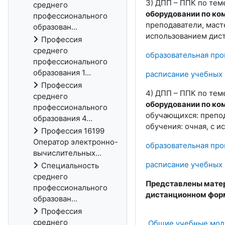
3) ДПП – ППК по тем
среднего
оборудовании по ко
профессионального
преподаватели, маст
образован...
использованием дист
Профессия
среднего
образовательная пр
профессионального
образования 1...
расписание учебных 
Профессия
4) ДПП – ППК по тем
среднего
оборудовании по ко
профессионального
обучающихся: препод
образования 4...
обучения: очная, с 
Профессия 16199
Оператор электронно-
образовательная пр
вычислительных...
расписание учебных 
Специальность
среднего
Представлены матер
профессионального
дистанционном фор
образован...
Профессия
среднего
Общие учебные модул