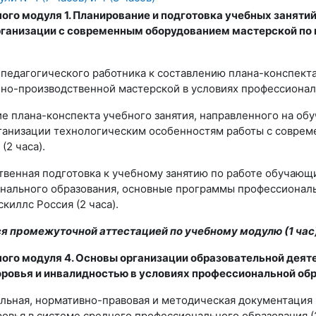
ого модуля 1. Планирование и подготовка учебных занят
рганизации с современным оборудованием мастерской по
и педагогического работника к составлению плана-конспект
но-производственной мастерской в условиях профессиональ
ние плана-конспекта учебного занятия, направленного на 
ганизации технологическим особенностям работы с совре
(2 часа).
ственная подготовка к учебному занятию по работе обучаю
нального образования, основные программы профессиональ
иллс Россия (2 часа).
 промежуточной аттестацией по учебному модулю (1 час)
ного модуля 4. Основы организации образовательной дея
овья и инвалидностью в условиях профессиональной обра
тельная, нормативно-правовая и методическая документация
вья в системе среднего профессионального образования (2