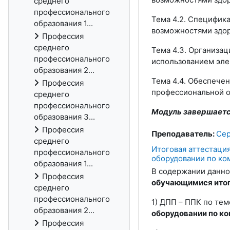
среднего
профессионального
Тема 4.2. Специфик
образования 1...
возможностями здоро
Профессия
среднего
Тема 4.3. Организа
профессионального
использованием эле
образования 2...
Тема 4.4. Обеспече
Профессия
профессиональной об
среднего
профессионального
Модуль завершается
образования 3...
Профессия
Преподаватель:
Сер
среднего
Итоговая аттестаци
профессионального
оборудовании по ко
образования 1...
В содержании данно
Профессия
обучающимися итог
среднего
профессионального
1) ДПП – ППК по тем
образования 2...
оборудовании по ко
Профессия