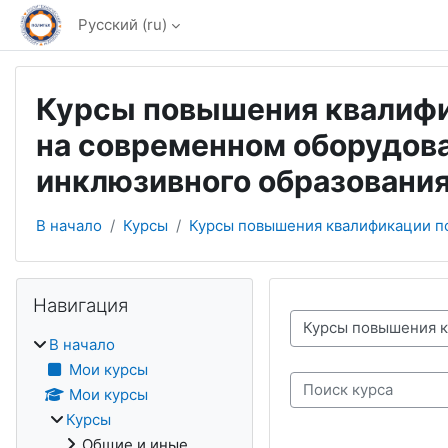
Перейти к основному содержанию
Русский ‎(ru)‎
Курсы повышения квалифи
на современном оборудова
инклюзивного образования
В начало
Курсы
Курсы повышения квалификации по
Блоки
Пропустить Навигация
Навигация
Категории курсов
В начало
Мои курсы
Поиск курса
Мои курсы
Курсы
Общие и иные