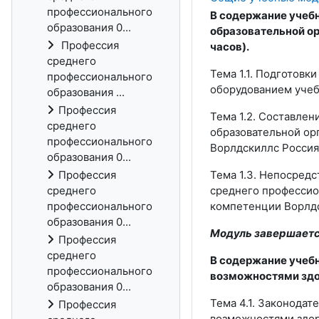
профессионального
В содержание учебн
образования 0...
образовательной о
Профессия
часов).
среднего
Тема 1.1. Подготовк
профессионального
оборудованием учеб
образования ...
Профессия
Тема 1.2. Составле
среднего
образовательной ор
профессионального
Ворлдскиллс Россия 
образования 0...
Профессия
Тема 1.3. Непосред
среднего
среднего профессио
профессионального
компетенции Ворлдск
образования 0...
Модуль завершается
Профессия
среднего
В содержание учеб
профессионального
возможностями здор
образования 0...
Тема 4.1. Законода
Профессия
возможностями здоро