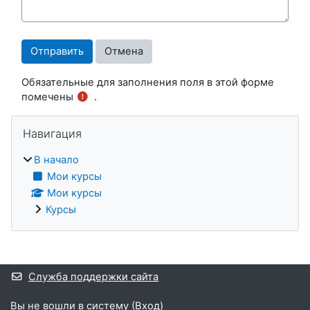
Обязательные для заполнения поля в этой форме
помечены
.
Блоки
Пропустить Навигация
Навигация
В начало
Мои курсы
Мои курсы
Курсы
Дополнительные блоки
Служба поддержки сайта
Вы не вошли в систему (
Вход
)