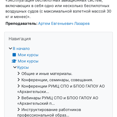
«Эксплуатация беспилотных авиационных систем,
включающих в себя одно или несколько беспилотных
воздушных судов (с максимальной взлетной массой 30
кг и менее)».
Преподаватель:
Артем Евгеньевич Лазарев
Блоки
Пропустить Навигация
Навигация
В начало
Мои курсы
Мои курсы
Курсы
Общие и иные материалы.
Конференции, семинары, совещания.
Конференции РУМЦ СПО и БПОО ГАПОУ АО
«Архангельски...
Вебинары РУМЦ СПО и БПОО ГАПОУ АО
«Архангельский п...
Инструктирование работников
профессиональной образ...